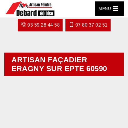
MENU
03 59 28 44 58
07 80 37 02 51
ARTISAN FAÇADIER
ERAGNY SUR EPTE 60590