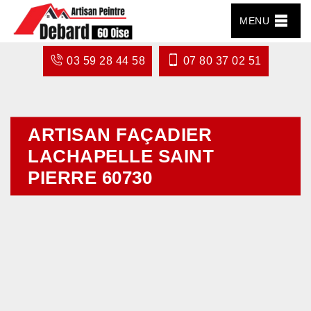
MENU
03 59 28 44 58
07 80 37 02 51
ARTISAN FAÇADIER
LACHAPELLE SAINT
PIERRE 60730