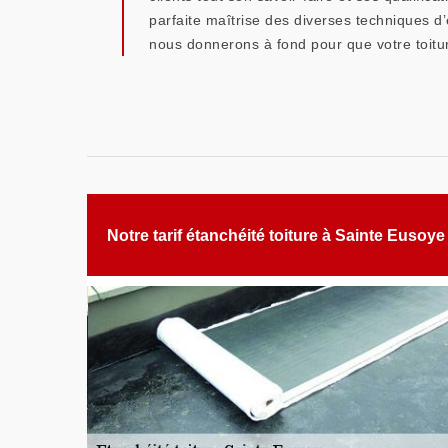
parfaite maîtrise des diverses techniques d’é
nous donnerons à fond pour que votre toitur
Notre tarif étanchéité toiture à Sainte Eusoye