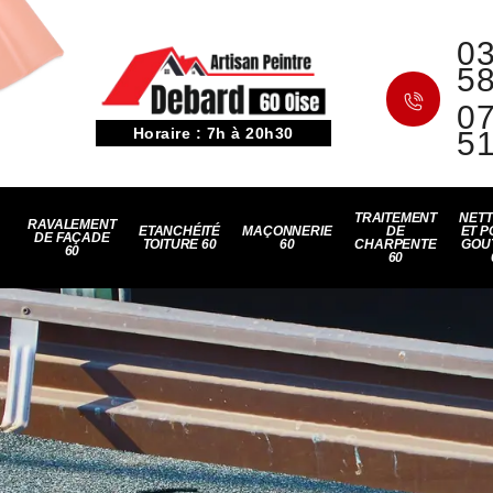
03
5
07
Horaire : 7h à 20h30
5
TRAITEMENT
NET
RAVALEMENT
ETANCHÉITÉ
MAÇONNERIE
DE
ET P
DE FAÇADE
TOITURE 60
60
CHARPENTE
GOU
60
60