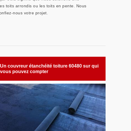
les toits arrondis ou les toits en pente. Nous
onfiez-nous votre projet.
Un couvreur étanchéité toiture 60480 sur qui
vous pouvez compter