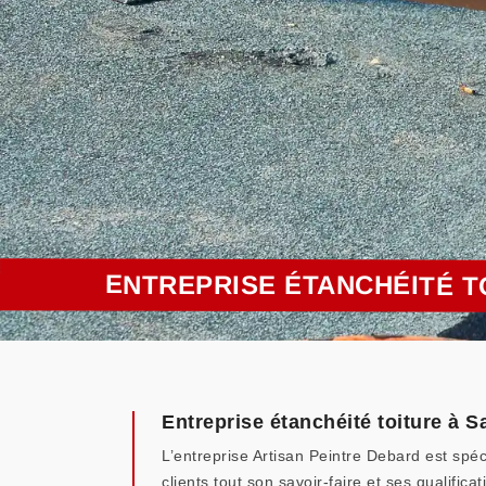
ENTREPRISE ÉTANCHÉITÉ T
Entreprise étanchéité toiture à 
L’entreprise Artisan Peintre Debard est spéci
clients tout son savoir-faire et ses qualif