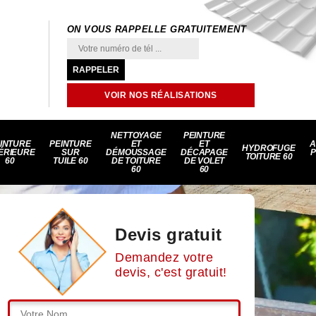
ON VOUS RAPPELLE GRATUITEMENT
VOIR NOS RÉALISATIONS
NETTOYAGE
PEINTURE
INTURE
PEINTURE
ET
ET
A
HYDROFUGE
ÉRIEURE
SUR
DÉMOUSSAGE
DÉCAPAGE
P
TOITURE 60
60
TUILE 60
DE TOITURE
DE VOLET
60
60
Devis gratuit
Demandez votre
devis, c'est gratuit!