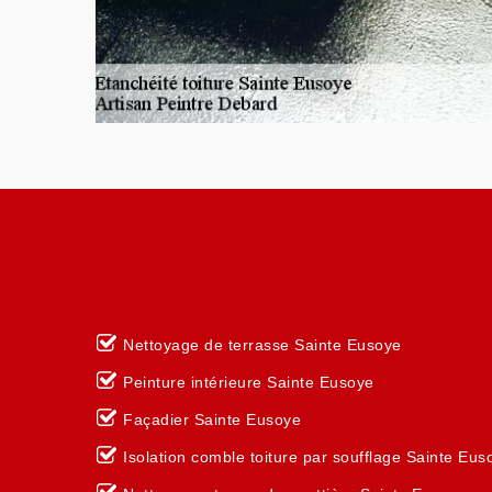
Nettoyage de terrasse Sainte Eusoye
Peinture intérieure Sainte Eusoye
Façadier Sainte Eusoye
Isolation comble toiture par soufflage Sainte Eus