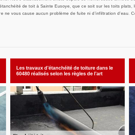
tanchéité de toit à Sainte Eusoye, que ce soit sur les toits plats, 
e ne vous cause aucun problème de fuite ni d’infiltration d’eau. C
Les travaux d’étanchéité de toiture dans le
60480 réalisés selon les règles de l’art