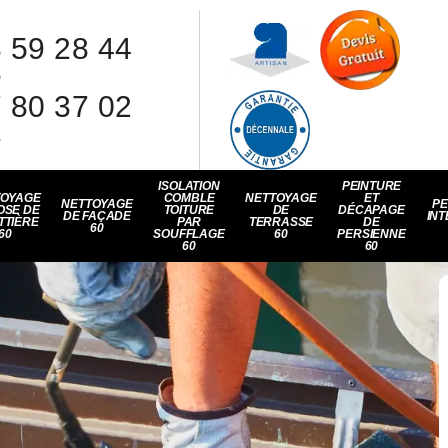
 59 28 44
8
 80 37 02
1
ISOLATION
PEINTURE
TOYAGE
COMBLE
NETTOYAGE
ET
NETTOYAGE
PE
OSE DE
TOITURE
DE
DÉCAPAGE
DE FAÇADE
INT
TTIÈRE
PAR
TERRASSE
DE
60
60
SOUFFLAGE
60
PERSIENNE
60
60