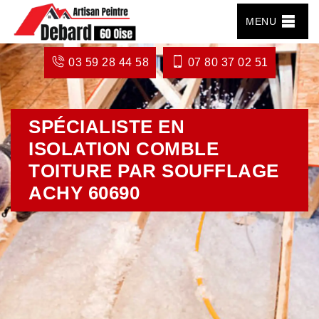
MENU
03 59 28 44 58
07 80 37 02 51
SPÉCIALISTE EN
ISOLATION COMBLE
TOITURE PAR SOUFFLAGE
ACHY 60690