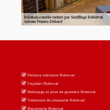
Peinture intérieure Roberval
Façadier Roberval
Nettoyage et pose de gouttière Roberval
Traitement de charpente Roberval
Maçonnerie Roberval