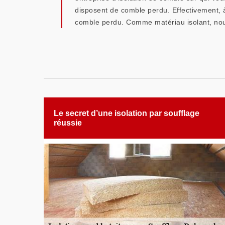
disposent de comble perdu. Effectivement, à 
comble perdu. Comme matériau isolant, nous u
Le secret d’une isolation par soufflage
réussie