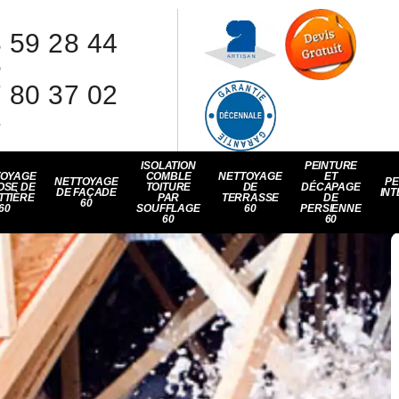
 59 28 44
8
 80 37 02
1
ISOLATION
PEINTURE
TOYAGE
COMBLE
NETTOYAGE
ET
NETTOYAGE
PE
OSE DE
TOITURE
DE
DÉCAPAGE
DE FAÇADE
INT
TTIÈRE
PAR
TERRASSE
DE
60
60
SOUFFLAGE
60
PERSIENNE
60
60