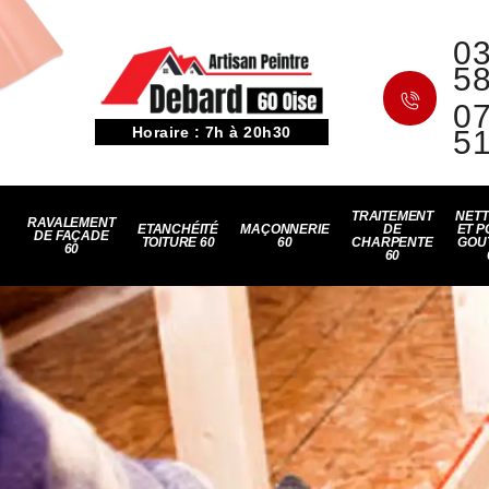
03
5
07
Horaire : 7h à 20h30
5
TRAITEMENT
NET
RAVALEMENT
ETANCHÉITÉ
MAÇONNERIE
DE
ET P
DE FAÇADE
TOITURE 60
60
CHARPENTE
GOU
60
60