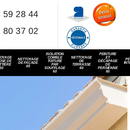
 59 28 44
8
 80 37 02
1
ISOLATION
PEINTURE
TOYAGE
COMBLE
NETTOYAGE
ET
NETTOYAGE
PE
OSE DE
TOITURE
DE
DÉCAPAGE
DE FAÇADE
INT
TTIÈRE
PAR
TERRASSE
DE
60
60
SOUFFLAGE
60
PERSIENNE
60
60