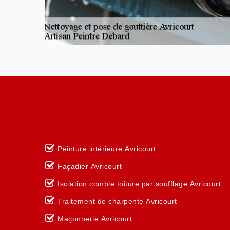
Peinture intérieure Avricourt
Façadier Avricourt
Isolation comble toiture par soufflage Avricourt
Traitement de charpente Avricourt
Maçonnerie Avricourt