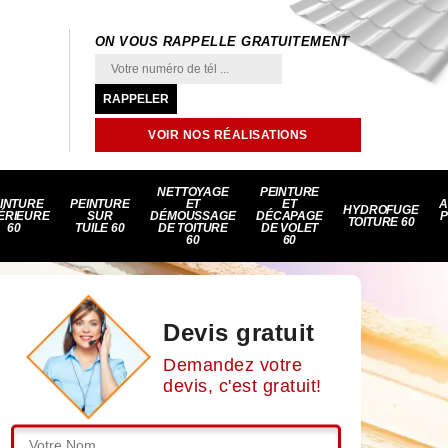
ON VOUS RAPPELLE GRATUITEMENT
VOIR NOS RÉALISATIONS
NETTOYAGE
PEINTURE
INTURE
PEINTURE
ET
ET
A
HYDROFUGE
ÉRIEURE
SUR
DÉMOUSSAGE
DÉCAPAGE
P
TOITURE 60
60
TUILE 60
DE TOITURE
DE VOLET
60
60
Devis gratuit
Demandez votre
devis, c'est gratuit!