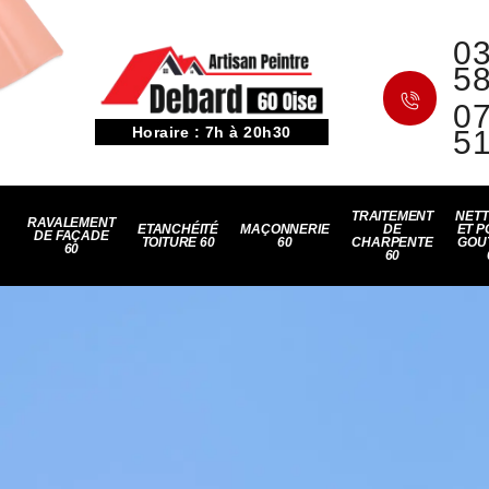
03
5
07
Horaire : 7h à 20h30
5
TRAITEMENT
NET
RAVALEMENT
ETANCHÉITÉ
MAÇONNERIE
DE
ET P
DE FAÇADE
TOITURE 60
60
CHARPENTE
GOU
60
60