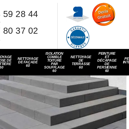
 59 28 44
8
 80 37 02
1
ISOLATION
PEINTURE
TOYAGE
COMBLE
NETTOYAGE
ET
NETTOYAGE
PE
OSE DE
TOITURE
DE
DÉCAPAGE
DE FAÇADE
INT
TTIÈRE
PAR
TERRASSE
DE
60
60
SOUFFLAGE
60
PERSIENNE
60
60