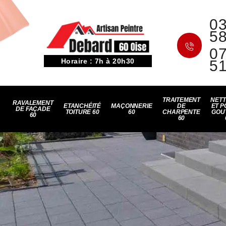
03
5
07
Horaire : 7h à 20h30
5
TRAITEMENT
NET
RAVALEMENT
ETANCHÉITÉ
MAÇONNERIE
DE
ET P
DE FAÇADE
TOITURE 60
60
CHARPENTE
GOU
60
60