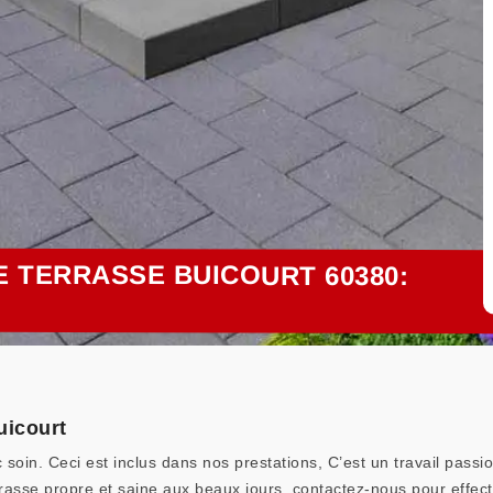
 TERRASSE BUICOURT 60380:
uicourt
 soin. Ceci est inclus dans nos prestations, C’est un travail pass
rrasse propre et saine aux beaux jours, contactez-nous pour effec