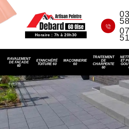
03
5
07
Horaire : 7h à 20h30
5
TRAITEMENT
NET
RAVALEMENT
ETANCHÉITÉ
MAÇONNERIE
DE
ET P
DE FAÇADE
TOITURE 60
60
CHARPENTE
GOU
60
60