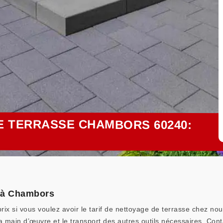
E TERRASSE CHAMBORS 60240:
e à Chambors
ix si vous voulez avoir le tarif de nettoyage de terrasse chez no
a main d’œuvre et le transport des autres outils nécessaires. Co