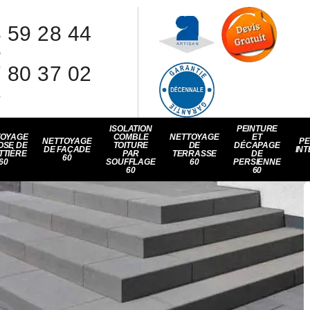
 59 28 44
8
 80 37 02
1
ISOLATION
PEINTURE
TOYAGE
COMBLE
NETTOYAGE
ET
NETTOYAGE
PE
OSE DE
TOITURE
DE
DÉCAPAGE
DE FAÇADE
INT
TTIÈRE
PAR
TERRASSE
DE
60
60
SOUFFLAGE
60
PERSIENNE
60
60