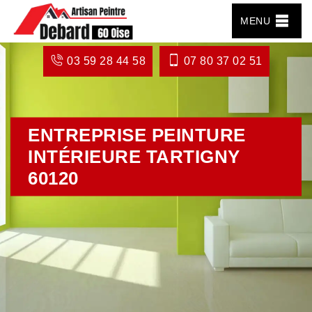
MENU
03 59 28 44 58
07 80 37 02 51
ENTREPRISE PEINTURE
INTÉRIEURE TARTIGNY
60120