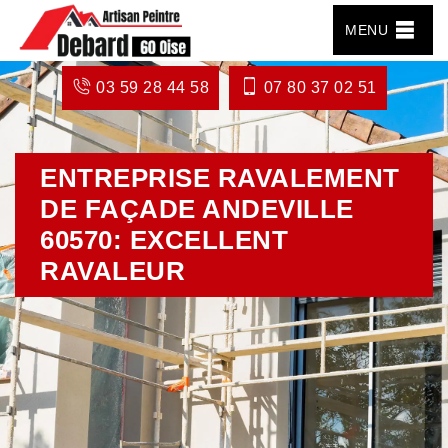
MENU
03 59 28 44 58
07 80 37 02 51
ENTREPRISE RAVALEMENT
DE FAÇADE ANDEVILLE
60570: EXCELLENT
RAVALEUR