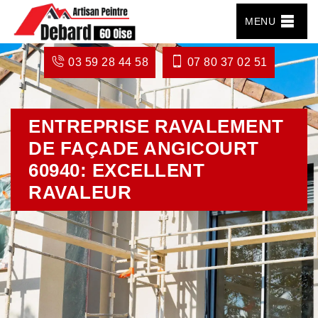
MENU
03 59 28 44 58
07 80 37 02 51
ENTREPRISE RAVALEMENT
DE FAÇADE ANGICOURT
60940: EXCELLENT
RAVALEUR