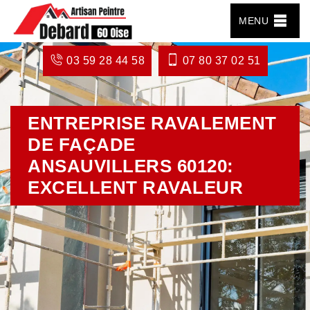
MENU
03 59 28 44 58
07 80 37 02 51
ENTREPRISE RAVALEMENT
DE FAÇADE
ANSAUVILLERS 60120:
EXCELLENT RAVALEUR