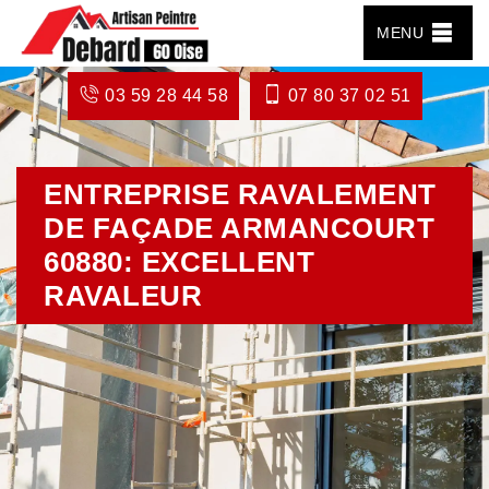
MENU
03 59 28 44 58
07 80 37 02 51
ENTREPRISE RAVALEMENT
DE FAÇADE ARMANCOURT
60880: EXCELLENT
RAVALEUR