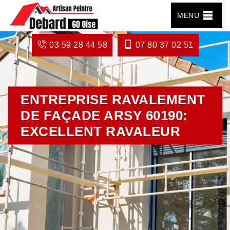
MENU
03 59 28 44 58
07 80 37 02 51
ENTREPRISE RAVALEMENT
DE FAÇADE ARSY 60190:
EXCELLENT RAVALEUR