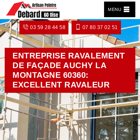
MENU
03 59 28 44 58
07 80 37 02 51
ENTREPRISE RAVALEMENT
DE FAÇADE AUCHY LA
MONTAGNE 60360:
EXCELLENT RAVALEUR