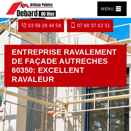
MENU
03 59 28 44 58
07 80 37 02 51
ENTREPRISE RAVALEMENT
DE FAÇADE AUTRECHES
60350: EXCELLENT
RAVALEUR