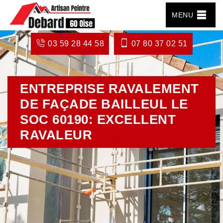
MENU
03 59 28 44 58
07 80 37 02 51
ENTREPRISE RAVALEMENT
DE FAÇADE BAILLEUL LE
SOC 60190: EXCELLENT
RAVALEUR