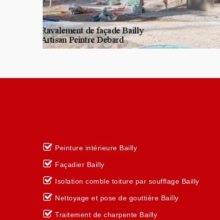
Peinture intérieure Bailly
Façadier Bailly
Isolation comble toiture par soufflage Bailly
Nettoyage et pose de gouttière Bailly
Traitement de charpente Bailly