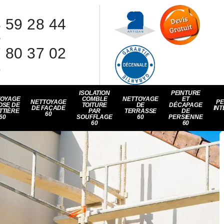
 59 28 44
8
 80 37 02
1
ISOLATION
PEINTURE
TOYAGE
COMBLE
NETTOYAGE
ET
NETTOYAGE
PE
OSE DE
TOITURE
DE
DÉCAPAGE
DE FAÇADE
INT
TTIÈRE
PAR
TERRASSE
DE
60
60
SOUFFLAGE
60
PERSIENNE
60
60