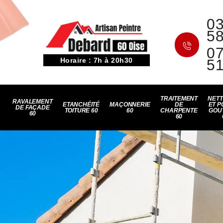
03
5
07
Horaire : 7h à 20h30
5
TRAITEMENT
NET
RAVALEMENT
ETANCHÉITÉ
MAÇONNERIE
DE
ET P
DE FAÇADE
TOITURE 60
60
CHARPENTE
GOU
60
60