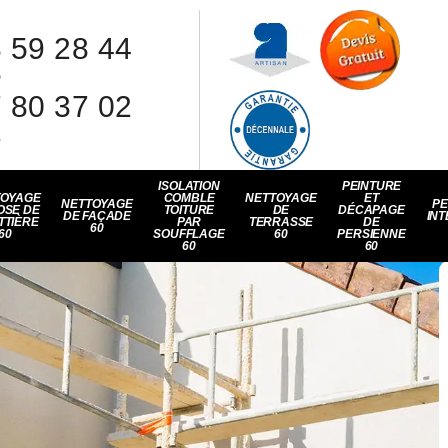
 59 28 44
8
 80 37 02
1
ISOLATION
PEINTURE
TOYAGE
COMBLE
NETTOYAGE
ET
NETTOYAGE
PE
OSE DE
TOITURE
DE
DÉCAPAGE
DE FAÇADE
INT
TTIÈRE
PAR
TERRASSE
DE
60
60
SOUFFLAGE
60
PERSIENNE
60
60