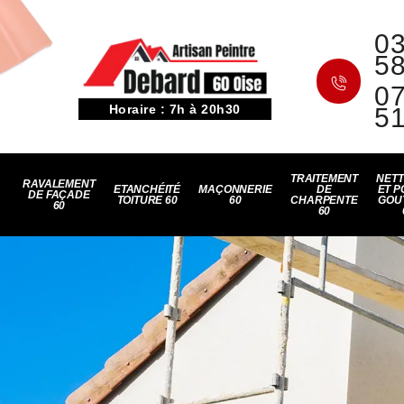
03
5
07
Horaire : 7h à 20h30
5
TRAITEMENT
NET
RAVALEMENT
ETANCHÉITÉ
MAÇONNERIE
DE
ET P
DE FAÇADE
TOITURE 60
60
CHARPENTE
GOU
60
60