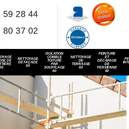
 59 28 44
8
 80 37 02
1
ISOLATION
PEINTURE
TOYAGE
COMBLE
NETTOYAGE
ET
NETTOYAGE
PE
OSE DE
TOITURE
DE
DÉCAPAGE
DE FAÇADE
INT
TTIÈRE
PAR
TERRASSE
DE
60
60
SOUFFLAGE
60
PERSIENNE
60
60