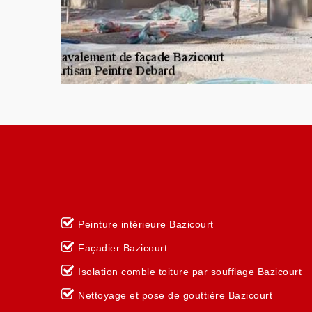
Peinture intérieure Bazicourt
Façadier Bazicourt
Isolation comble toiture par soufflage Bazicourt
Nettoyage et pose de gouttière Bazicourt