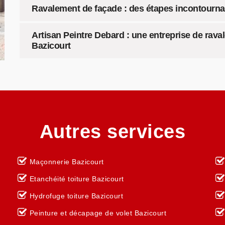
Ravalement de façade : des étapes incontourna
Artisan Peintre Debard : une entreprise de rava
Bazicourt
Autres services
Maçonnerie Bazicourt
Etanchéité toiture Bazicourt
Hydrofuge toiture Bazicourt
Peinture et décapage de volet Bazicourt