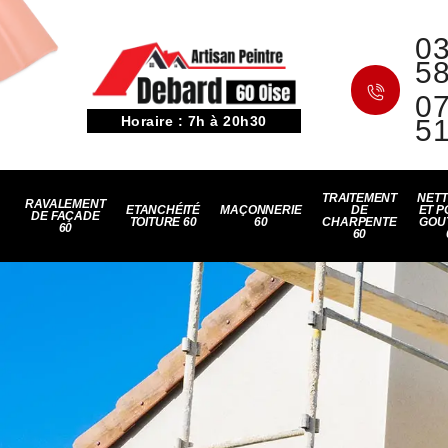
03
5
07
Horaire : 7h à 20h30
5
TRAITEMENT
NET
RAVALEMENT
ETANCHÉITÉ
MAÇONNERIE
DE
ET P
DE FAÇADE
TOITURE 60
60
CHARPENTE
GOU
60
60