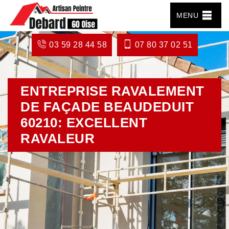
MENU
03 59 28 44 58
07 80 37 02 51
ENTREPRISE RAVALEMENT
DE FAÇADE BEAUDEDUIT
60210: EXCELLENT
RAVALEUR