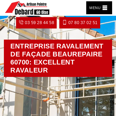
MENU
03 59 28 44 58
07 80 37 02 51
ENTREPRISE RAVALEMENT
DE FAÇADE BEAUREPAIRE
60700: EXCELLENT
RAVALEUR