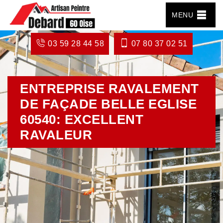
MENU
03 59 28 44 58
07 80 37 02 51
ENTREPRISE RAVALEMENT
DE FAÇADE BELLE EGLISE
60540: EXCELLENT
RAVALEUR