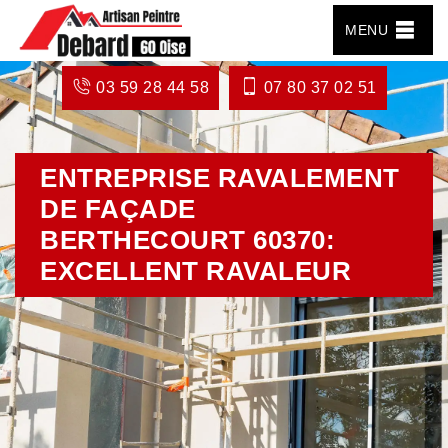
MENU
03 59 28 44 58
07 80 37 02 51
ENTREPRISE RAVALEMENT
DE FAÇADE
BERTHECOURT 60370:
EXCELLENT RAVALEUR