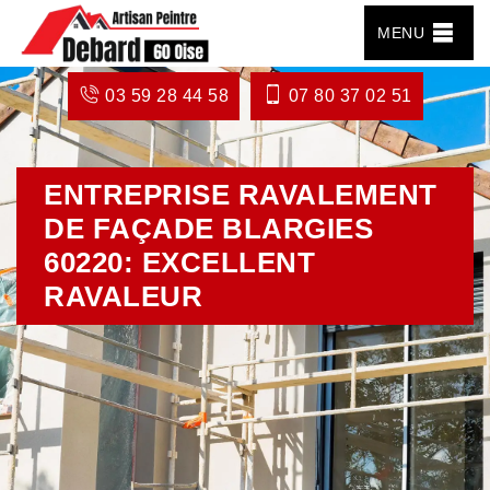
MENU
03 59 28 44 58
07 80 37 02 51
ENTREPRISE RAVALEMENT
DE FAÇADE BLARGIES
60220: EXCELLENT
RAVALEUR