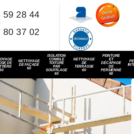
 59 28 44
8
 80 37 02
1
ISOLATION
PEINTURE
TOYAGE
COMBLE
NETTOYAGE
ET
NETTOYAGE
PE
OSE DE
TOITURE
DE
DÉCAPAGE
DE FAÇADE
INT
TTIÈRE
PAR
TERRASSE
DE
60
60
SOUFFLAGE
60
PERSIENNE
60
60