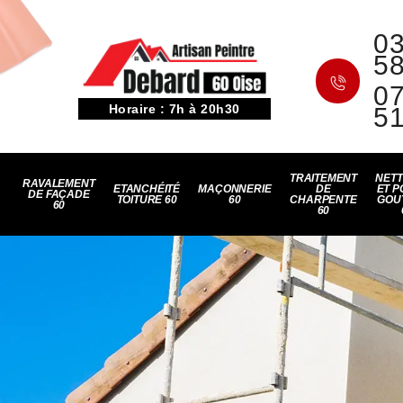
03
5
07
Horaire : 7h à 20h30
5
TRAITEMENT
NET
RAVALEMENT
ETANCHÉITÉ
MAÇONNERIE
DE
ET P
DE FAÇADE
TOITURE 60
60
CHARPENTE
GOU
60
60