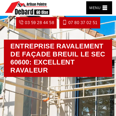
MENU
03 59 28 44 58
07 80 37 02 51
ENTREPRISE RAVALEMENT
DE FAÇADE BREUIL LE SEC
60600: EXCELLENT
RAVALEUR