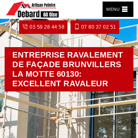
MENU
03 59 28 44 58
07 80 37 02 51
ENTREPRISE RAVALEMENT
DE FAÇADE BRUNVILLERS
LA MOTTE 60130:
EXCELLENT RAVALEUR