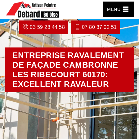
MENU
03 59 28 44 58
07 80 37 02 51
ENTREPRISE RAVALEMENT
DE FAÇADE CAMBRONNE
LES RIBECOURT 60170:
EXCELLENT RAVALEUR