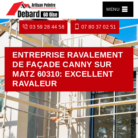
MENU
03 59 28 44 58
07 80 37 02 51
ENTREPRISE RAVALEMENT
DE FAÇADE CANNY SUR
MATZ 60310: EXCELLENT
RAVALEUR