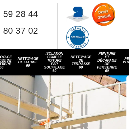
 59 28 44
8
 80 37 02
1
ISOLATION
PEINTURE
TOYAGE
COMBLE
NETTOYAGE
ET
NETTOYAGE
PE
OSE DE
TOITURE
DE
DÉCAPAGE
DE FAÇADE
INT
TTIÈRE
PAR
TERRASSE
DE
60
60
SOUFFLAGE
60
PERSIENNE
60
60