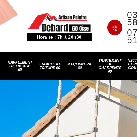
03
5
07
Horaire : 7h à 20h30
5
TRAITEMENT
NET
RAVALEMENT
ETANCHÉITÉ
MAÇONNERIE
DE
ET P
DE FAÇADE
TOITURE 60
60
CHARPENTE
GOU
60
60