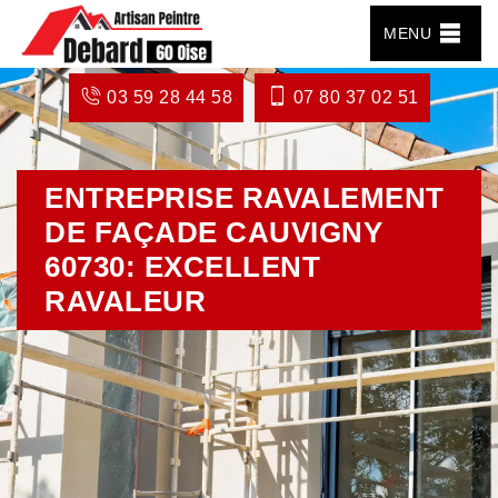
MENU
03 59 28 44 58
07 80 37 02 51
ENTREPRISE RAVALEMENT
DE FAÇADE CAUVIGNY
60730: EXCELLENT
RAVALEUR