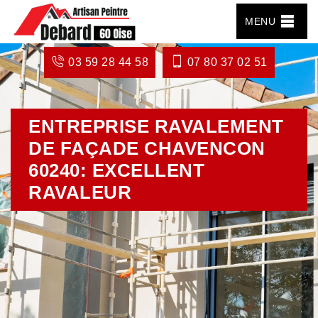
MENU
03 59 28 44 58
07 80 37 02 51
ENTREPRISE RAVALEMENT
DE FAÇADE CHAVENCON
60240: EXCELLENT
RAVALEUR