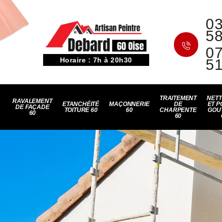
03
5
07
Horaire : 7h à 20h30
5
TRAITEMENT
NET
RAVALEMENT
ETANCHÉITÉ
MAÇONNERIE
DE
ET P
DE FAÇADE
TOITURE 60
60
CHARPENTE
GOU
60
60