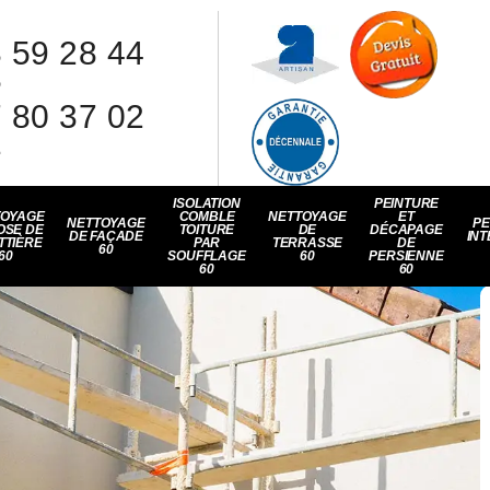
 59 28 44
8
 80 37 02
1
ISOLATION
PEINTURE
TOYAGE
COMBLE
NETTOYAGE
ET
NETTOYAGE
PE
OSE DE
TOITURE
DE
DÉCAPAGE
DE FAÇADE
INT
TTIÈRE
PAR
TERRASSE
DE
60
60
SOUFFLAGE
60
PERSIENNE
60
60