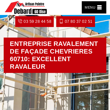
MENU
03 59 28 44 58
07 80 37 02 51
ENTREPRISE RAVALEMENT
DE FAÇADE CHEVRIERES
60710: EXCELLENT
RAVALEUR