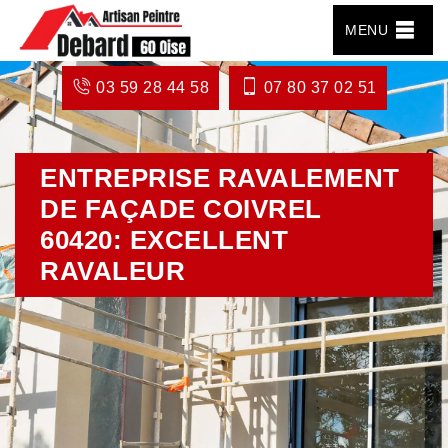
MENU
03 59 28 44 58
07 80 37 02 51
ENTREPRISE RAVALEMENT
DE FAÇADE COIVREL
60420: EXCELLENT
RAVALEUR