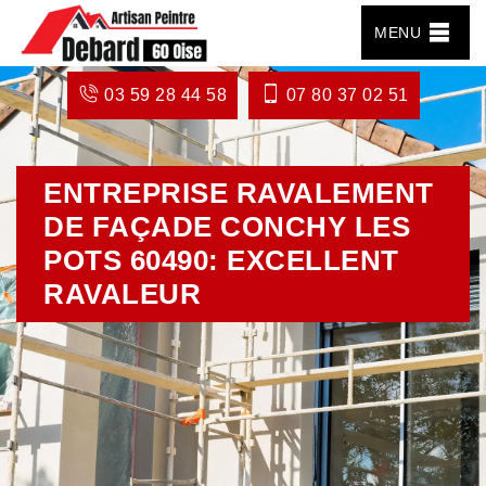
MENU
03 59 28 44 58
07 80 37 02 51
ENTREPRISE RAVALEMENT
DE FAÇADE CONCHY LES
POTS 60490: EXCELLENT
RAVALEUR