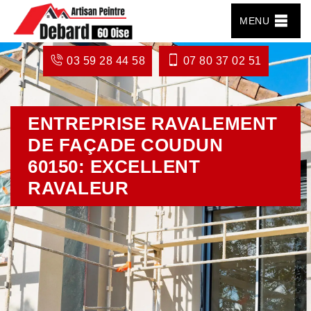
MENU
03 59 28 44 58
07 80 37 02 51
ENTREPRISE RAVALEMENT
DE FAÇADE COUDUN
60150: EXCELLENT
RAVALEUR