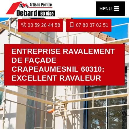
MENU
03 59 28 44 58
07 80 37 02 51
ENTREPRISE RAVALEMENT
DE FAÇADE
CRAPEAUMESNIL 60310:
EXCELLENT RAVALEUR