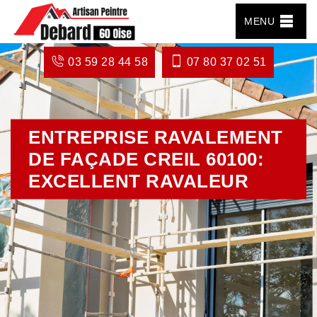
MENU
03 59 28 44 58
07 80 37 02 51
ENTREPRISE RAVALEMENT
DE FAÇADE CREIL 60100:
EXCELLENT RAVALEUR