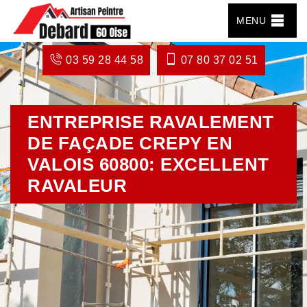
MENU
03 59 28 44 58
07 80 37 02 51
ENTREPRISE RAVALEMENT
DE FAÇADE CREPY EN
VALOIS 60800: EXCELLENT
RAVALEUR