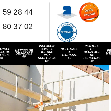
 59 28 44
8
 80 37 02
1
ISOLATION
PEINTURE
TOYAGE
COMBLE
NETTOYAGE
ET
NETTOYAGE
PE
OSE DE
TOITURE
DE
DÉCAPAGE
DE FAÇADE
INT
TTIÈRE
PAR
TERRASSE
DE
60
60
SOUFFLAGE
60
PERSIENNE
60
60