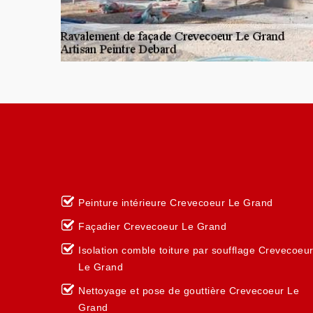
Peinture intérieure Crevecoeur Le Grand
Façadier Crevecoeur Le Grand
Isolation comble toiture par soufflage Crevecoeu
Le Grand
Nettoyage et pose de gouttière Crevecoeur Le
Grand