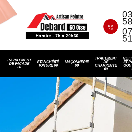
03
5
07
Horaire : 7h à 20h30
5
TRAITEMENT
NET
RAVALEMENT
ETANCHÉITÉ
MAÇONNERIE
DE
ET P
DE FAÇADE
TOITURE 60
60
CHARPENTE
GOU
60
60