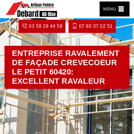
MENU
03 59 28 44 58
07 80 37 02 51
ENTREPRISE RAVALEMENT
DE FAÇADE CREVECOEUR
LE PETIT 60420:
EXCELLENT RAVALEUR