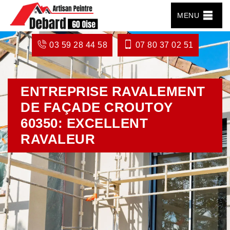
MENU
03 59 28 44 58
07 80 37 02 51
ENTREPRISE RAVALEMENT
DE FAÇADE CROUTOY
60350: EXCELLENT
RAVALEUR