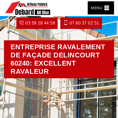
MENU
03 59 28 44 58
07 80 37 02 51
ENTREPRISE RAVALEMENT
DE FAÇADE DELINCOURT
60240: EXCELLENT
RAVALEUR