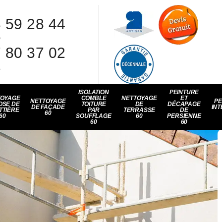
 59 28 44
8
 80 37 02
1
ISOLATION
PEINTURE
TOYAGE
COMBLE
NETTOYAGE
ET
NETTOYAGE
PE
OSE DE
TOITURE
DE
DÉCAPAGE
DE FAÇADE
INT
TTIÈRE
PAR
TERRASSE
DE
60
60
SOUFFLAGE
60
PERSIENNE
60
60