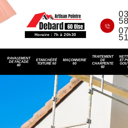
03
5
07
Horaire : 7h à 20h30
5
TRAITEMENT
NET
RAVALEMENT
ETANCHÉITÉ
MAÇONNERIE
DE
ET P
DE FAÇADE
TOITURE 60
60
CHARPENTE
GOU
60
60