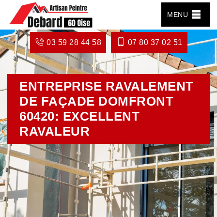
MENU
03 59 28 44 58
07 80 37 02 51
ENTREPRISE RAVALEMENT
DE FAÇADE DOMFRONT
60420: EXCELLENT
RAVALEUR