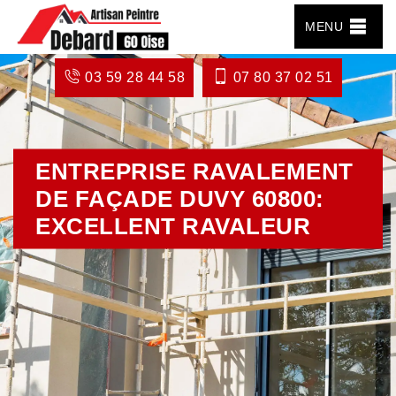
MENU
03 59 28 44 58
07 80 37 02 51
ENTREPRISE RAVALEMENT
DE FAÇADE DUVY 60800:
EXCELLENT RAVALEUR