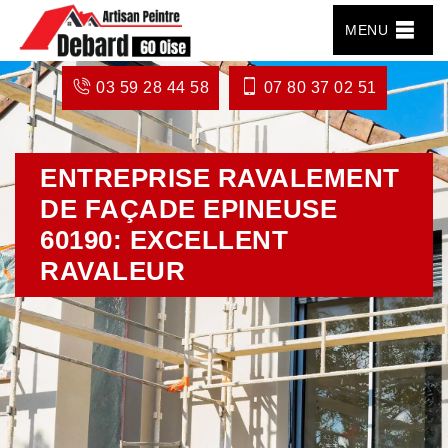
MENU
03 59 28 44 58
07 80 37 02 51
ENTREPRISE RAVALEMENT
DE FAÇADE EPINEUSE
60190: EXCELLENT
RAVALEUR