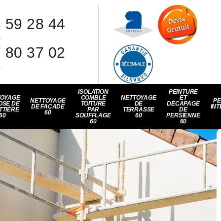
 59 28 44
8
 80 37 02
1
ISOLATION
PEINTURE
TOYAGE
COMBLE
NETTOYAGE
ET
NETTOYAGE
PE
OSE DE
TOITURE
DE
DÉCAPAGE
DE FAÇADE
INT
TTIÈRE
PAR
TERRASSE
DE
60
60
SOUFFLAGE
60
PERSIENNE
60
60