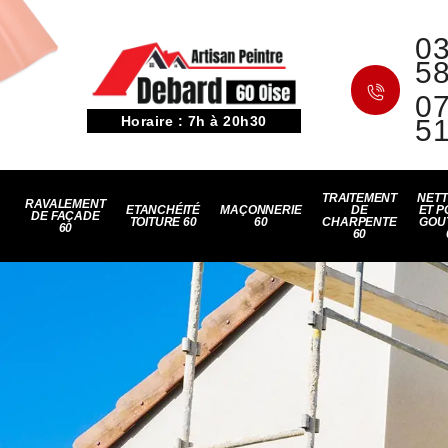
03
5
07
Horaire : 7h à 20h30
5
TRAITEMENT
NET
RAVALEMENT
ETANCHÉITÉ
MAÇONNERIE
DE
ET P
DE FAÇADE
TOITURE 60
60
CHARPENTE
GOU
60
60